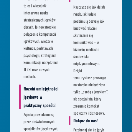
to coś więcej niż
Nauczysz się, jak działa
intensywna nauka
rynek, jak ludzie
strategicznych języków
podejmują decyzję, jak
obcych. To nowatorskie
budować relacje i
połączenie kompetencji
skutecznie się
językowych, wiedzy o
komunikować – w
kulturze, podstawach
biznesie, mediach i
psychologii, strategiach
środowisku
komunikacji, narzędziach
międzynarodowym.
TI i SI oraz nowych
Dzięki
mediach.
temu zyskasz przewagę
na starcie: nie będziesz
Rozwiń umiejętności
tylko „osobą z językiem”,
językowe w
ale specjalistą, który
praktyczny sposób!
zrozumie kontekst
społeczny i biznesowy.
Zajęcia prowadzone są
Dołącz do nas!
przez doświadczonych
specjalistów językowych,
Przekonaj się, że język