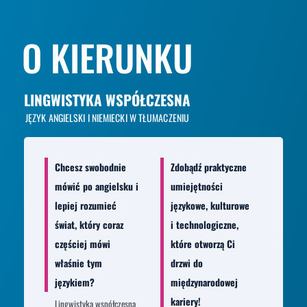
O KIERUNKU
LINGWISTYKA WSPÓŁCZESNA
JĘZYK ANGIELSKI I NIEMIECKI W TŁUMACZENIU
Chcesz swobodnie
Zdobądź praktyczne
mówić po angielsku i
umiejętności
lepiej rozumieć
językowe, kulturowe
świat, który coraz
i technologiczne,
częściej mówi
które otworzą Ci
właśnie tym
drzwi do
językiem?
międzynarodowej
kariery!
Lingwistyka współczesna