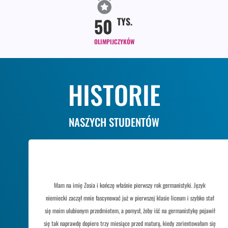
50
TYS.
OLIMPIJCZYKÓW
HISTORIE
NASZYCH STUDENTÓW
Mam na imię Zosia i kończę właśnie pierwszy rok germanistyki. Język
niemiecki zaczął mnie fascynować już w pierwszej klasie liceum i szybko stał
się moim ulubionym przedmiotem, a pomysł, żeby iść na germanistykę pojawił
się tak naprawdę dopiero trzy miesiące przed maturą, kiedy zorientowałam się