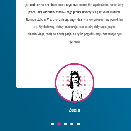
jak mało czasu zostało mi nauki tego przedmiotu. Nie wyobrażałam sobie, żeby
praca, jaką włożyłam w naukę tego języka skończyła się tylko na maturze.
Germanistyka w WSJO wydała się, więc idealnym kierunkiem i nie pomyliłam
się. Wykładowcy, którzy przekazują nam wiedzę dotyczącą języka
niemieckiego, robią to z dużą pasją, co tylko pogłębia moją fascynację tym
językiem.
Zosia