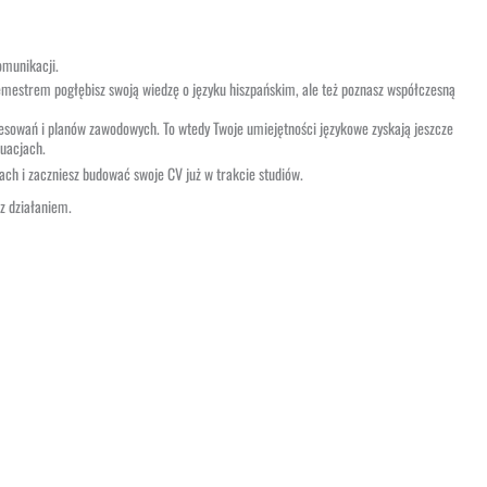
omunikacji.
emestrem pogłębisz swoją wiedzę o języku hiszpańskim, ale też poznasz współczesną
esowań i planów zawodowych. To wtedy Twoje umiejętności językowe zyskają jeszcze
tuacjach.
ch i zaczniesz budować swoje CV już w trakcie studiów.
z działaniem.