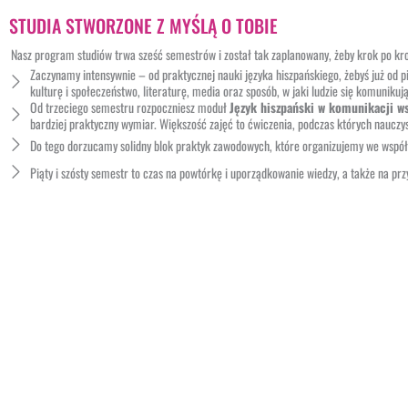
STUDIA STWORZONE Z MYŚLĄ O TOBIE
Nasz program studiów trwa sześć semestrów i został tak zaplanowany, żeby krok po kro
Zaczynamy intensywnie – od praktycznej nauki języka hiszpańskiego, żebyś już od
kulturę i społeczeństwo, literaturę, media oraz sposób, w jaki ludzie się komunikują
Od trzeciego semestru rozpoczniesz moduł
Język hiszpański w komunikacji w
bardziej praktyczny wymiar. Większość zajęć to ćwiczenia, podczas których nauczys
Do tego dorzucamy solidny blok praktyk zawodowych, które organizujemy we współp
Piąty i szósty semestr to czas na powtórkę i uporządkowanie wiedzy, a także na p