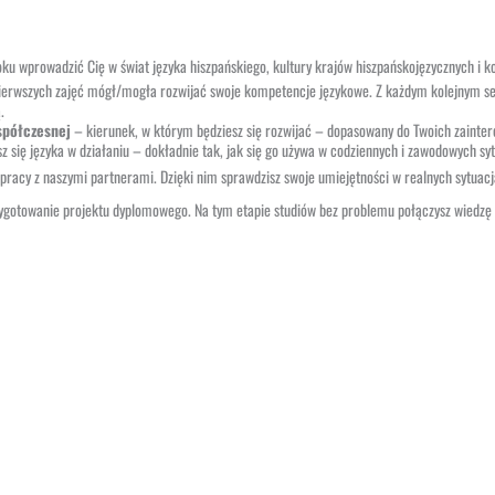
ku wprowadzić Cię w świat języka hiszpańskiego, kultury krajów hiszpańskojęzycznych i k
 pierwszych zajęć mógł/mogła rozwijać swoje kompetencje językowe. Z każdym kolejnym s
.
spółczesnej
– kierunek, w którym będziesz się rozwijać – dopasowany do Twoich zainter
z się języka w działaniu – dokładnie tak, jak się go używa w codziennych i zawodowych sy
racy z naszymi partnerami. Dzięki nim sprawdzisz swoje umiejętności w realnych sytuacja
rzygotowanie projektu dyplomowego. Na tym etapie studiów bez problemu połączysz wiedzę 