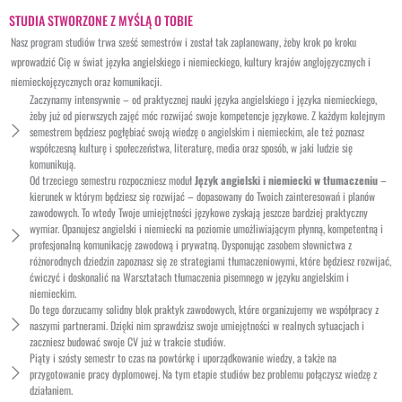
STUDIA STWORZONE Z MYŚLĄ O TOBIE
Nasz program studiów trwa sześć semestrów i został tak zaplanowany, żeby krok po kroku
wprowadzić Cię w świat języka angielskiego i niemieckiego, kultury krajów anglojęzycznych i
niemieckojęzycznych oraz komunikacji.
Zaczynamy intensywnie – od praktycznej nauki języka angielskiego i języka niemieckiego,
żeby już od pierwszych zajęć móc rozwijać swoje kompetencje językowe. Z każdym kolejnym
semestrem będziesz pogłębiać swoją wiedzę o angielskim i niemieckim, ale też poznasz
współczesną kulturę i społeczeństwa, literaturę, media oraz sposób, w jaki ludzie się
komunikują.
Od trzeciego semestru rozpoczniesz moduł
Język angielski i niemiecki w tłumaczeniu
–
kierunek w którym będziesz się rozwijać – dopasowany do Twoich zainteresowań i planów
zawodowych. To wtedy Twoje umiejętności językowe zyskają jeszcze bardziej praktyczny
wymiar. Opanujesz angielski i niemiecki na poziomie umożliwiającym płynną, kompetentną i
profesjonalną komunikację zawodową i prywatną. Dysponując zasobem słownictwa z
różnorodnych dziedzin zapoznasz się ze strategiami tłumaczeniowymi, które będziesz rozwijać,
ćwiczyć i doskonalić na Warsztatach tłumaczenia pisemnego w języku angielskim i
niemieckim.
Do tego dorzucamy solidny blok praktyk zawodowych, które organizujemy we współpracy z
naszymi partnerami. Dzięki nim sprawdzisz swoje umiejętności w realnych sytuacjach i
zaczniesz budować swoje CV już w trakcie studiów.
Piąty i szósty semestr to czas na powtórkę i uporządkowanie wiedzy, a także na
przygotowanie pracy dyplomowej. Na tym etapie studiów bez problemu połączysz wiedzę z
działaniem.