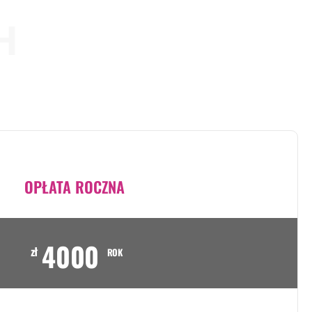
H
OPŁATA ROCZNA
4000
zł
ROK