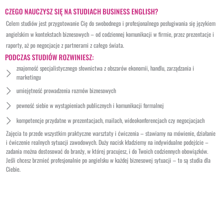
CZEGO NAUCZYSZ SIĘ NA STUDIACH BUSINESS ENGLISH?
Celem studiów jest przygotowanie Cię do swobodnego i profesjonalnego posługiwania się językiem
angielskim w kontekstach biznesowych – od codziennej komunikacji w firmie, przez prezentacje i
raporty, aż po negocjacje z partnerami z całego świata.
PODCZAS STUDIÓW ROZWINIESZ:
znajomość specjalistycznego słownictwa z obszarów ekonomii, handlu, zarządzania i
marketingu
umiejętność prowadzenia rozmów biznesowych
pewność siebie w wystąpieniach publicznych i komunikacji formalnej
kompetencje przydatne w prezentacjach, mailach, wideokonferencjach czy negocjacjach
Zajęcia to przede wszystkim praktyczne warsztaty i ćwiczenia – stawiamy na mówienie, działanie
i ćwiczenie realnych sytuacji zawodowych. Duży nacisk kładziemy na indywidualne podejście –
zadania można dostosować do branży, w której pracujesz, i do Twoich codziennych obowiązków.
Jeśli chcesz brzmieć profesjonalnie po angielsku w każdej biznesowej sytuacji – to są studia dla
Ciebie.