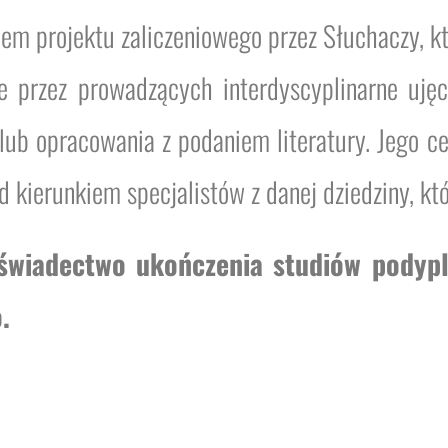
m projektu zaliczeniowego przez Słuchaczy, k
 przez prowadzących interdyscyplinarne uję
p. lub opracowania z podaniem literatury. Jego
od kierunkiem specjalistów z danej dziedziny, k
 świadectwo ukończenia studiów pody
.