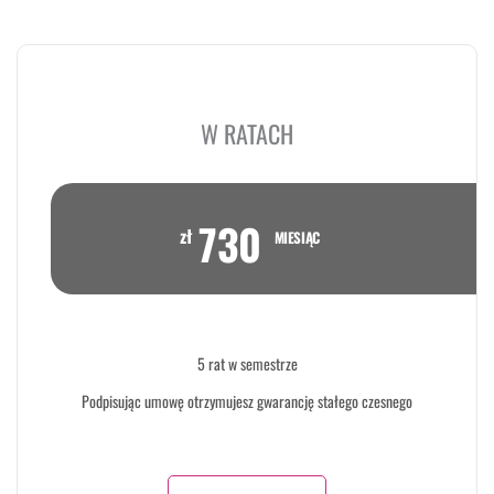
W RATACH
730
zł
MIESIĄC
5 rat w semestrze
Podpisując umowę otrzymujesz gwarancję stałego czesnego