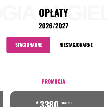
OGIA ANGIE
OPŁATY
2026/2027
STACJONARNE
NIESTACJONARNE
PROMOCJA
3380
zł
SEMESTR