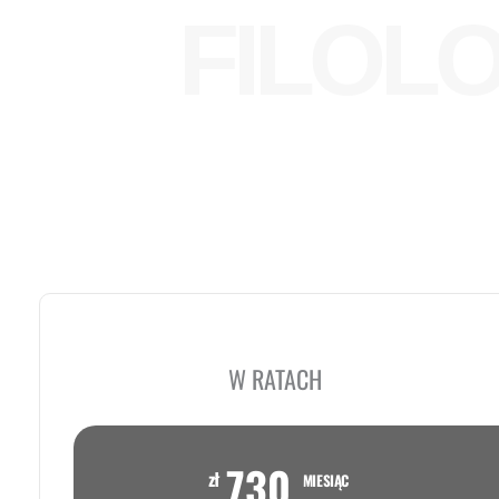
FILOL
W RATACH
730
zł
MIESIĄC