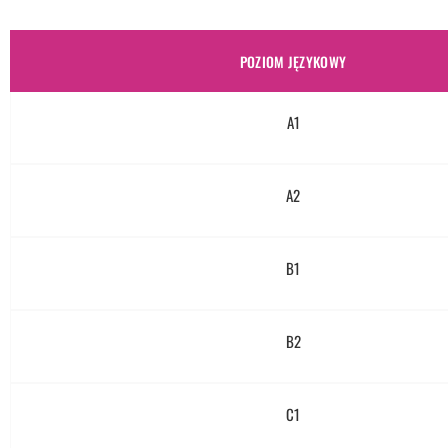
POZIOM JĘZYKOWY
A1
A2
B1
B2
C1