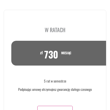
W RATACH
730
zł
MIESIĄC
5 rat w semestrze
Podpisując umowę otrzymujesz gwarancję stałego czesnego