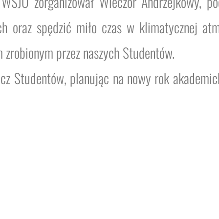
WSJO zorganizował Wieczór Andrzejkowy, pod
ch oraz spędzić miło czas w klimatycznej at
m zrobionym przez naszych Studentów.
ecz Studentów, planując na nowy rok akademicki