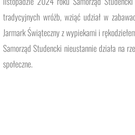
listopadzie 2024 roku Samorząd Studencki 
tradycyjnych wróżb, wziąć udział w zabawa
Jarmark Świąteczny z wypiekami i rękodziełe
Samorząd Studencki nieustannie działa na rz
społeczne.