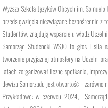
Wyższa Szkoła Języków Obcych im. Samuela B
przedsięwzięcia niezwiązane bezpośrednio z t
Studentów, znajdują wsparcie u władz Uczelni 
Samorząd Studencki WSJO to głos i siła na
tworzenie przyjaznej atmosfery na Uczelni o
latach zorganizował liczne spotkania, imprez
dewizą Samorządu jest otwartość ­­– zarówno na
Przykładowo: w czerwcu 2024, Samorząd zo