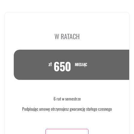
W RATACH
650
zł
MIESIĄC
6 rat w semestrze
Podpisując umowę otrzymujesz gwarancję stałego czesnego