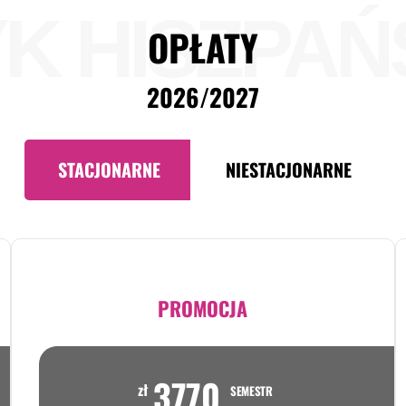
K HISZPAŃ
OPŁATY
2026/2027
STACJONARNE
NIESTACJONARNE
PROMOCJA
3770
zł
SEMESTR