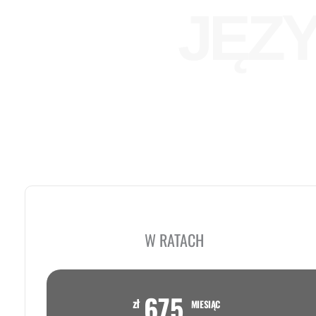
JĘZY
W RATACH
675
zł
MIESIĄC