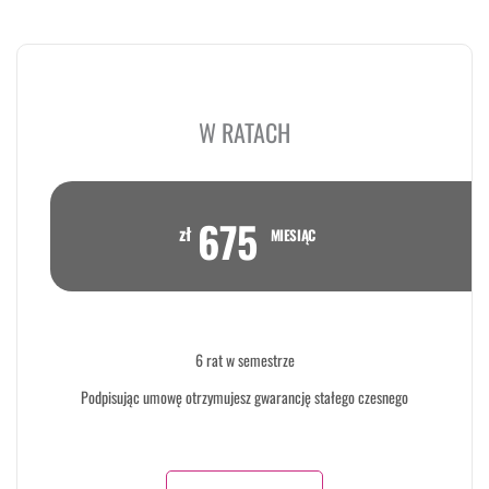
W RATACH
675
zł
MIESIĄC
6 rat w semestrze
Podpisując umowę otrzymujesz gwarancję stałego czesnego