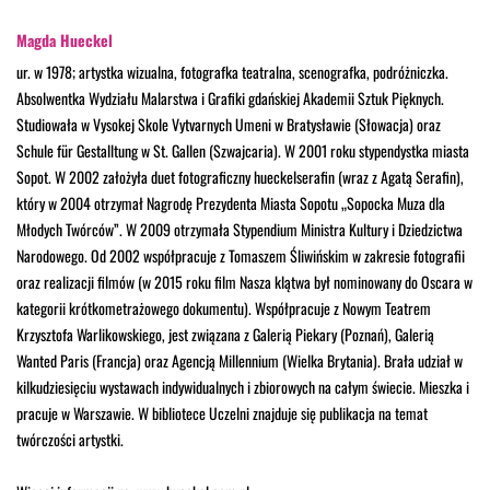
Magda Hueckel
ur. w 1978; artystka wizualna, fotografka teatralna, scenografka, podróżniczka.
Absolwentka Wydziału Malarstwa i Grafiki gdańskiej Akademii Sztuk Pięknych.
Studiowała w Vysokej Skole Vytvarnych Umeni w Bratysławie (Słowacja) oraz
Schule für Gestalltung w St. Gallen (Szwajcaria). W 2001 roku stypendystka miasta
Sopot. W 2002 założyła duet fotograficzny hueckelserafin (wraz z Agatą Serafin),
który w 2004 otrzymał Nagrodę Prezydenta Miasta Sopotu „Sopocka Muza dla
Młodych Twórców”. W 2009 otrzymała Stypendium Ministra Kultury i Dziedzictwa
Narodowego. Od 2002 współpracuje z Tomaszem Śliwińskim w zakresie fotografii
oraz realizacji filmów (w 2015 roku film Nasza klątwa był nominowany do Oscara w
kategorii krótkometrażowego dokumentu). Współpracuje z Nowym Teatrem
Krzysztofa Warlikowskiego, jest związana z Galerią Piekary (Poznań), Galerią
Wanted Paris (Francja) oraz Agencją Millennium (Wielka Brytania). Brała udział w
kilkudziesięciu wystawach indywidualnych i zbiorowych na całym świecie. Mieszka i
pracuje w Warszawie. W bibliotece Uczelni znajduje się publikacja na temat
twórczości artystki.