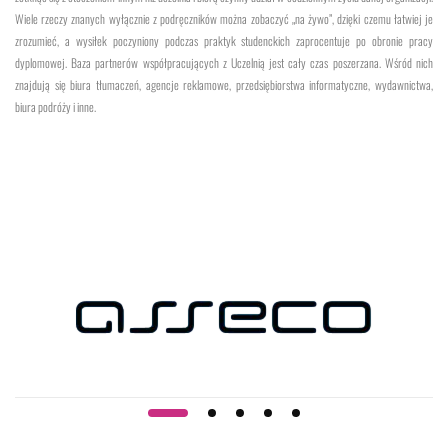
Wiele rzeczy znanych wyłącznie z podręczników można zobaczyć „na żywo”, dzięki czemu łatwiej je
zrozumieć, a wysiłek poczyniony podczas praktyk studenckich zaprocentuje po obronie pracy
dyplomowej. Baza partnerów współpracujących z Uczelnią jest cały czas poszerzana. Wśród nich
znajdują się biura tłumaczeń, agencje reklamowe, przedsiębiorstwa informatyczne, wydawnictwa,
biura podróży i inne.