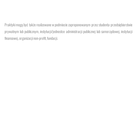
Praktyki mogą być także realizowane w podmiocie zaproponowanym przez studenta: przedsiębiorstwie
prywatnym lub publicznym, instytucji/jednostce administracji publicznej lub samorządowej, instytucji
finansowej, organizacji non-profit, fundacji.