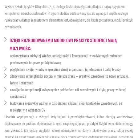
Wyższa Szkoła Języków Obcych im. S. B. Lindego kształci praktycznie, dbając o najwyższy poziom
kompetencji swoich absolwentów. Program studiów dostosowany jest do wymagań współczesnego
rynku pracy, dlatego jego istotnym elementem jest, obowiązkowy dla każdego studenta, moduł praktyk
zawodowych.
DZIĘKI ROZBUDOWANEMU MODUŁOWI PRAKTYK STUDENCI MAJĄ
MOŻLIWOŚĆ:
wykorzystania zdobytej wiedzy, umiejętności i kompetencji w codziennych zadaniach
powierzonych im przez praktykodawcę
pogłębiania swojej wiedzy o specyfice danej organizacji, jej otoczeniu i całej branży
zdobywania umiejętności obycia w miejscu pracy – praktyki zawodowe to nowe sytuacje,
ludzie i otoczenie
rozwijania kompetencji związanych z pełnieniem ról zawodowych i etyką pracy w danej
specjalności
budowania niezwykle ważnej w dzisiejszych czasach sieci kontaktów zawodowych, co
niewątpliwie wzbogaca CV
Uczelnia współpracuje z różnymi instytucjami i przedsiębiorstwami, które oferują wartościowe,
dostosowane do poziomu doświadczenia osób rozpoczynających praktyki. Dzięki temu studenci mogą
zweryfikować, jak będzie wyglądał zakres obowiązków na danym stanowisku pracy. Mają okazję
zetknąć się z otoczeniem innym niż uczelnia i biorą czynny udział w codziennym życiu danej organizacji.