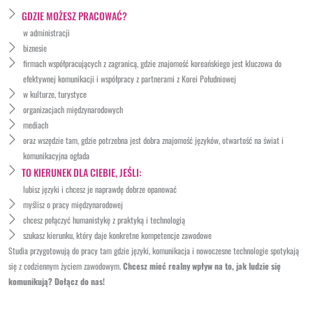
GDZIE MOŻESZ PRACOWAĆ?
w administracji
biznesie
firmach współpracujących z zagranicą, gdzie znajomość koreańskiego jest kluczowa do
efektywnej komunikacji i współpracy z partnerami z Korei Południowej
w kulturze, turystyce
organizacjach międzynarodowych
mediach
oraz wszędzie tam, gdzie potrzebna jest dobra znajomość języków, otwartość na świat i
komunikacyjna ogłada
TO KIERUNEK DLA CIEBIE, JEŚLI:
lubisz języki i chcesz je naprawdę dobrze opanować
myślisz o pracy międzynarodowej
chcesz połączyć humanistykę z praktyką i technologią
szukasz kierunku, który daje konkretne kompetencje zawodowe
Studia przygotowują do pracy tam gdzie języki, komunikacja i nowoczesne technologie spotykają
się z codziennym życiem zawodowym.
Chcesz mieć realny wpływ na to, jak ludzie się
komunikują? Dołącz do nas!