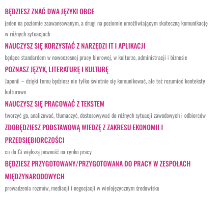
BĘDZIESZ ZNAĆ DWA JĘZYKI OBCE
jeden na poziomie zaawansowanym, a drugi na poziomie umożliwiającym skuteczną komunikację
w różnych sytuacjach
NAUCZYSZ SIĘ KORZYSTAĆ Z NARZĘDZI IT I APLIKACJI
będące standardem w nowoczesnej pracy biurowej, w kulturze, administracji i biznesie
POZNASZ JĘZYK, LITERATURĘ I KULTURĘ
Japonii – dzięki temu będziesz nie tylko świetnie się komunikować, ale też rozumieć konteksty
kulturowe
NAUCZYSZ SIĘ PRACOWAĆ Z TEKSTEM
tworzyć go, analizować, tłumaczyć, dostosowywać do różnych sytuacji zawodowych i odbiorców
ZDOBĘDZIESZ PODSTAWOWĄ WIEDZĘ Z ZAKRESU EKONOMII I
PRZEDSIĘBIORCZOŚCI
co da Ci większą pewność na rynku pracy
BĘDZIESZ PRZYGOTOWANY/PRZYGOTOWANA DO PRACY W ZESPOŁACH
MIĘDZYNARODOWYCH
prowadzenia rozmów, mediacji i negocjacji w wielojęzycznym środowisku