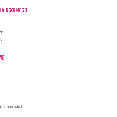
IA OGÓLNEGO
ieku
ej
WE
gii informacyjnej