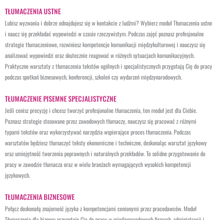
TŁUMACZENIA USTNE
Lubisz wyzwania i dobrze odnajdujesz się w kontakcie z ludźmi? Wybierz moduł Tłumaczenia ustne
i naucz się przekładać wypowiedzi w czasie rzeczywistym. Podczas zajęć poznasz profesjonalne
strategie tłumaczeniowe, rozwiniesz kompetencje komunikacji międzykulturowej i nauczysz się
analizować wypowiedzi oraz skutecznie reagować w różnych sytuacjach komunikacyjnych.
Praktyczne warsztaty z tłumaczenia tekstów ogólnych i specjalistycznych przygotują Cię do pracy
podczas spotkań biznesowych, konferencji, szkoleń czy wydarzeń międzynarodowych.
TŁUMACZENIE PISEMNE SPECJALISTYCZNE
Jeśli cenisz precyzję i chcesz tworzyć profesjonalne tłumaczenia, ten moduł jest dla Ciebie.
Poznasz strategie stosowane przez zawodowych tłumaczy, nauczysz się pracować z różnymi
typami tekstów oraz wykorzystywać narzędzia wspierające proces tłumaczenia. Podczas
warsztatów będziesz tłumaczyć teksty ekonomiczne i techniczne, doskonaląc warsztat językowy
oraz umiejętność tworzenia poprawnych i naturalnych przekładów. To solidne przygotowanie do
pracy w zawodzie tłumacza oraz w wielu branżach wymagających wysokich kompetencji
językowych.
TŁUMACZENIA BIZNESOWE
Połącz doskonałą znajomość języka z kompetencjami cenionymi przez pracodawców. Moduł
Tłumaczenia dla biznesu przygotuje Cię do pracy w międzynarodowych firmach, administracji i