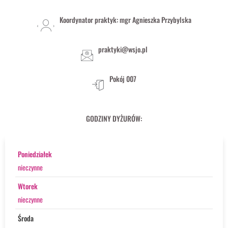
Koordynator praktyk: mgr Agnieszka Przybylska
praktyki@wsjo.pl
Pokój 007
GODZINY DYŻURÓW:
Poniedziałek
nieczynne
Wtorek
nieczynne
Środa