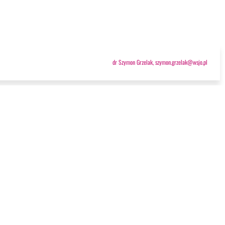
dr Szymon Grzelak, szymon.grzelak@wsjo.pl