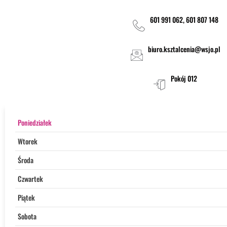
601 991 062, 601 807 148
biuro.ksztalcenia@wsjo.pl
Pokój 012
Poniedziałek
Wtorek
Środa
Czwartek
Piątek
Sobota