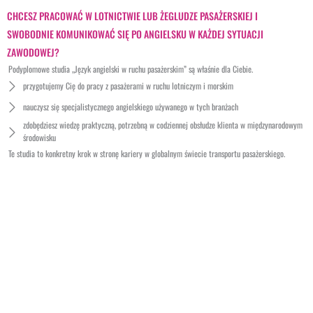
CHCESZ PRACOWAĆ W LOTNICTWIE LUB ŻEGLUDZE PASAŻERSKIEJ I
SWOBODNIE KOMUNIKOWAĆ SIĘ PO ANGIELSKU W KAŻDEJ SYTUACJI
ZAWODOWEJ?
Podyplomowe studia „Język angielski w ruchu pasażerskim” są właśnie dla Ciebie.
przygotujemy Cię do pracy z pasażerami w ruchu lotniczym i morskim
nauczysz się specjalistycznego angielskiego używanego w tych branżach
zdobędziesz wiedzę praktyczną, potrzebną w codziennej obsłudze klienta w międzynarodowym
środowisku
Te studia to konkretny krok w stronę kariery w globalnym świecie transportu pasażerskiego.