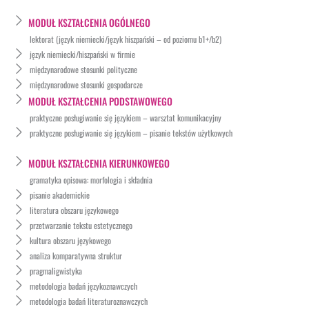
MODUŁ KSZTAŁCENIA OGÓLNEGO
lektorat (język niemiecki/język hiszpański – od poziomu b1+/b2)
język niemiecki/hiszpański w firmie
międzynarodowe stosunki polityczne
międzynarodowe stosunki gospodarcze
MODUŁ KSZTAŁCENIA PODSTAWOWEGO
praktyczne posługiwanie się językiem – warsztat komunikacyjny
praktyczne posługiwanie się językiem – pisanie tekstów użytkowych
MODUŁ KSZTAŁCENIA KIERUNKOWEGO
gramatyka opisowa: morfologia i składnia
pisanie akademickie
literatura obszaru językowego
przetwarzanie tekstu estetycznego
kultura obszaru językowego
analiza komparatywna struktur
pragmaligwistyka
metodologia badań językoznawczych
metodologia badań literaturoznawczych