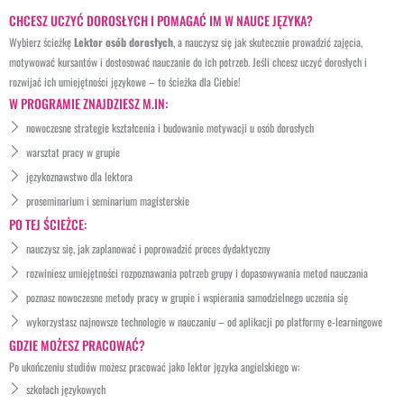
CHCESZ UCZYĆ DOROSŁYCH I POMAGAĆ IM W NAUCE JĘZYKA?
Wybierz ścieżkę
Lektor osób dorosłych
, a nauczysz się jak skutecznie prowadzić zajęcia,
motywować kursantów i dostosować nauczanie do ich potrzeb. Jeśli chcesz uczyć dorosłych i
rozwijać ich umiejętności językowe – to ścieżka dla Ciebie!
W PROGRAMIE ZNAJDZIESZ M.IN:
nowoczesne strategie kształcenia i budowanie motywacji u osób dorosłych
warsztat pracy w grupie
językoznawstwo dla lektora
proseminarium i seminarium magisterskie
PO TEJ ŚCIEŻCE:
nauczysz się, jak zaplanować i poprowadzić proces dydaktyczny
rozwiniesz umiejętności rozpoznawania potrzeb grupy i dopasowywania metod nauczania
poznasz nowoczesne metody pracy w grupie i wspierania samodzielnego uczenia się
wykorzystasz najnowsze technologie w nauczaniu – od aplikacji po platformy e-learningowe
GDZIE MOŻESZ PRACOWAĆ?
Po ukończeniu studiów możesz pracować jako lektor języka angielskiego w:
szkołach językowych