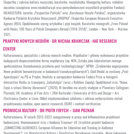
Ekspertka z zakresu kultury muzycznej, kuratorka; muzykolożka. Managerką kultury, redaktor
naczelna czasopisma www.meakultura.pl oraz pomysłodawczyni wszystkich projektów Fundacji
MEAKULTURA. Jurorka „Paszportów Polityki” oraz „Koryfeuszy Muzyki Polskiej”, organizatorka
Konkursu Polskich Krytyków Muzycznych „KROPKA”. Ekspertka European Research Executive
Agency (REA). Opublikowała szereg artykułów i pięć książek. Kuratorka monografii „From Poland
with Music. 100 Years of Polish Composers Abroad (1918-2018)”, London – New York – Warsaw
2021.
PRAKTYKI NOWYCH MEDIÓW - DR MICHAŁ KRAWCZAK - HAT RESEARCH
CENTER
Kulturoznawca, specjalista z zakresu nowych mediów. Współautor i główny wykonawca projektów
badających eksperymentalne formy współpracy (np. NCN „Sztuka jako laboratorium nowego
społeczeństwa. Konsekwencje przełomu post-technologicznego”, NPRH: „Środowiska negocjowane.
Nowe praktyki humanistyczne w badaniach transdyscyplinarnych”). Gold Medal za wystawę „Post-
Apocalypsis” na PQ w Pradze, finalista w europejskim konkursie Fedora Prize w kategorii
Interactive Media za transoperę „Solastalgia” (wraz z Rafałem Zapałą). Opublikował m.in. “Ikona.
Eseje o sztuce Mariny Abramović” (2020). W dorobku ma wizyty studyjne w Planetary Collegium
Plymuth, UK, Academy of Fine Arts + ZKM Karlsruhe i University of Arts and Design + Ars
Electronica Center w Linzu. Odbył międzynarodowe szkolenia z zakresu wykorzystania metod
projektowania mediów, open source reseaerch, OSINT i content verification.
PROMOCJA KULTURY - DR PIOTR FIRYCH – UAM POZNAŃ
Kulturoznawca. W latach 2013-2023 zaangażowany w pracę nad kilkunastoma projektami
badawczymi, finansowanymi m.in. z funduszy Erasmus+ UE (trzyletni projekt badawczy
„CONNECTING AUDIENCES: European Alliances for Education and Training in Audience
Development”), czy Ministerstwa Kultury i Dziedzictwa Narodowego (projekty „Nowe lokowanie