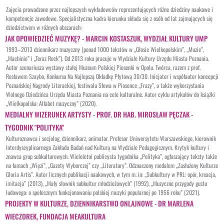
Zajęcia prowadzone przez najlepszych wykładowców reprezentujących różne dziedziny naukowe i
kompetencje zawodowe. Specjalistyczna kadra kierunku składa się z osób od lat zajmujących się
dziedzictwem w różnych obszarach:
JAK OPOWIEDZIEĆ MUZYKĘ? - MARCIN KOSTASZUK, WYDZIAŁ KULTURY UMP
1993–2013 dziennikarz muzyczny (ponad 1000 tekstów w „Głosie Wielkopolskim”, „Muzie”,
„Machinie” i „Teraz Rock”). Od 2013 roku pracuje w Wydziale Kultury Urzędu Miasta Poznania.
Autor scenariusza wystawy stałej Muzeum Polskiej Piosenki w Opolu. Twórca, razem z prof.
Rosławem Szaybo, Konkursu Na Najlepszą Okładkę Płytową 30/30. Inicjator i współautor koncepcji
Poznańskiej Nagrody Literackiej, festiwalu Słowa w Piosence „Frazy”, a także wykorzystania
Wolnego Dziedzińca Urzędu Miasta Poznania na cele kulturalne. Autor cyklu artykułów do książki
„Wielkopolska: Alfabet muzyczny” (2020).
MEDIALNY WIZERUNEK ARTYSTY - PROF. DR HAB. MIROSŁAW PĘCZAK -
TYGODNIK "POLITYKA"
Kulturoznawca i socjolog, dziennikarz, animator. Profesor Uniwersytetu Warszawskiego, kierownik
Interdyscyplinarnego Zakładu Badań nad Kulturą na Wydziale Pedagogicznym. Krytyk kultury i
znawca grup subkulturowych. Wieloletni publicysta tygodnika „Polityka”, ogłaszający teksty także
na łamach „Więzi”, „Gazety Wyborczej” czy „Literatury”. Odznaczony medalem „Zasłużony Kulturze
Gloria Artis”. Autor licznych publikacji naukowych, w tym m. in: „Subkultury w PRL: opór, kreacja,
imitacja” (2013), „Mały słownik subkultur młodzieżowych” (1992), „Muzyczne przygody gustu
ludowego: o społecznym funkcjonowaniu polskiej muzyki popularnej po 1956 roku” (2021).
PROJEKTY W KULTURZE, DZIENNIKARSTWO ONLAJNOWE - DR MARLENA
WIECZOREK, FUNDACJA MEAKULTURA