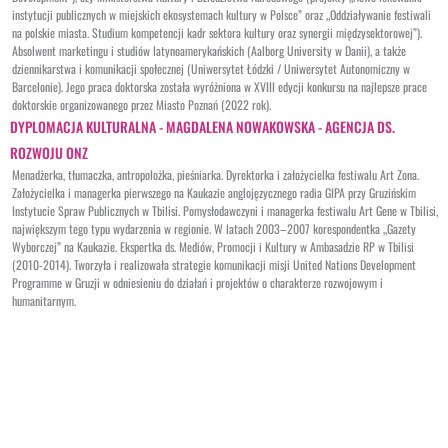
instytucji publicznych w miejskich ekosystemach kultury w Polsce” oraz „Oddziaływanie festiwali
na polskie miasta. Studium kompetencji kadr sektora kultury oraz synergii międzysektorowej”).
Absolwent marketingu i studiów latynoamerykańskich (Aalborg University w Danii), a także
dziennikarstwa i komunikacji społecznej (Uniwersytet Łódzki / Uniwersytet Autonomiczny w
Barcelonie). Jego praca doktorska została wyróżniona w XVIII edycji konkursu na najlepsze prace
doktorskie organizowanego przez Miasto Poznań (2022 rok).
DYPLOMACJA KULTURALNA - MAGDALENA NOWAKOWSKA - AGENCJA DS.
ROZWOJU ONZ
Menadżerka, tłumaczka, antropolożka, pieśniarka. Dyrektorka i założycielka festiwalu Art Zona.
Założycielka i managerka pierwszego na Kaukazie anglojęzycznego radia GIPA przy Gruzińskim
Instytucie Spraw Publicznych w Tbilisi. Pomysłodawczyni i managerka festiwalu Art Gene w Tbilisi,
największym tego typu wydarzenia w regionie. W latach 2003–2007 korespondentka „Gazety
Wyborczej” na Kaukazie. Ekspertka ds. Mediów, Promocji i Kultury w Ambasadzie RP w Tbilisi
(2010-2014). Tworzyła i realizowała strategie komunikacji misji United Nations Development
Programme w Gruzji w odniesieniu do działań i projektów o charakterze rozwojowym i
humanitarnym.