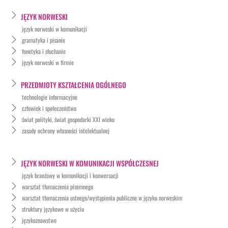
JĘZYK NORWESKI
język norweski w komunikacji
gramatyka i pisanie
fonetyka i słuchanie
język norweski w firmie
PRZEDMIOTY KSZTAŁCENIA OGÓLNEGO
technologie informacyjne
człowiek i społeczeństwo
świat polityki, świat gospodarki XXI wieku
zasady ochrony własności intelektualnej
JĘZYK NORWESKI W KOMUNIKACJI WSPÓŁCZESNEJ
język branżowy w komunikacji i konwersacji
warsztat tłumaczenia pisemnego
warsztat tłumaczenia ustnego/wystąpienia publiczne w języku norweskim
struktury językowe w użyciu
językoznawstwo