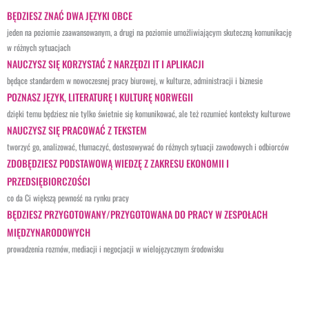
BĘDZIESZ ZNAĆ DWA JĘZYKI OBCE
jeden na poziomie zaawansowanym, a drugi na poziomie umożliwiającym skuteczną komunikację
w różnych sytuacjach
NAUCZYSZ SIĘ KORZYSTAĆ Z NARZĘDZI IT I APLIKACJI
będące standardem w nowoczesnej pracy biurowej, w kulturze, administracji i biznesie
POZNASZ JĘZYK, LITERATURĘ I KULTURĘ NORWEGII
dzięki temu będziesz nie tylko świetnie się komunikować, ale też rozumieć konteksty kulturowe
NAUCZYSZ SIĘ PRACOWAĆ Z TEKSTEM
tworzyć go, analizować, tłumaczyć, dostosowywać do różnych sytuacji zawodowych i odbiorców
ZDOBĘDZIESZ PODSTAWOWĄ WIEDZĘ Z ZAKRESU EKONOMII I
PRZEDSIĘBIORCZOŚCI
co da Ci większą pewność na rynku pracy
BĘDZIESZ PRZYGOTOWANY/PRZYGOTOWANA DO PRACY W ZESPOŁACH
MIĘDZYNARODOWYCH
prowadzenia rozmów, mediacji i negocjacji w wielojęzycznym środowisku