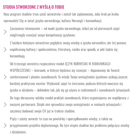
STUDIA STWORZONE Z MYŚLĄ O TOBIE
Nasz program studiów trwa sześć semestrów i został tak zaplanowany, żeby krok po kroku
wprowadzić Cię w świat języka norweskiego, kultury Norwegii i komunikacji.
Zaczynamy intensywnie – od nauki języka norweskiego, żebyś już od pierwszych zajęć
mógł/mogła rozwijać swoje kompetencje językowe.
Z każdym kolejnym semestrem pogłębisz swoją wiedzę o języku norweskim, ale też poznasz
współczesną kulturę i społeczeństwo, literaturę, media oraz sposób, w jaki ludzie się
komunikują.
Od trzeciego semestru rozpoczniesz moduł JĘZYK NORWESKI W KOMUNIKACJI
WSPÓŁCZESNEJ – kierunek, w którym będziesz się rozwijać – dopasowany do Twoich
zainteresowań i planów zawodowych. To wtedy Twoje umiejętności językowe zyskają jeszcze
bardziej praktyczny wymiar. Większość zajęć to ćwiczenia, podczas których nauczysz się
języka w działaniu – dokładnie tak, jak się go używa w codziennych i zawodowych sytuacjach.
Do tego dorzucamy solidny moduł praktyk zawodowych, które organizujemy we współpracy z
naszymi partnerami. Dzięki nim sprawdzisz swoje umiejętności w realnych sytuacjach i
zaczniesz budować swoje CV już w trakcie studiów.
Piąty i szósty semestr to czas na powtórkę i uporządkowanie wiedzy, a także na
przygotowanie projektu dyplomowego. Na tym etapie studiów bez problemu połączysz wiedzę
z działaniem.