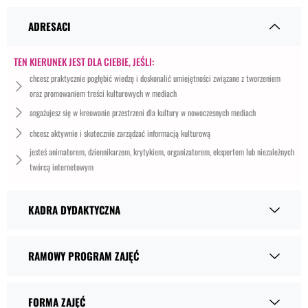
ADRESACI
TEN KIERUNEK JEST DLA CIEBIE, JEŚLI:
chcesz praktycznie pogłębić wiedzę i doskonalić umiejętności związane z tworzeniem
oraz promowaniem treści kulturowych w mediach
angażujesz się w kreowanie przestrzeni dla kultury w nowoczesnych mediach
chcesz aktywnie i skutecznie zarządzać informacją kulturową
jesteś animatorem, dziennikarzem, krytykiem, organizatorem, ekspertem lub niezależnych
twórcą internetowym
KADRA DYDAKTYCZNA
RAMOWY PROGRAM ZAJĘĆ
FORMA ZAJĘĆ