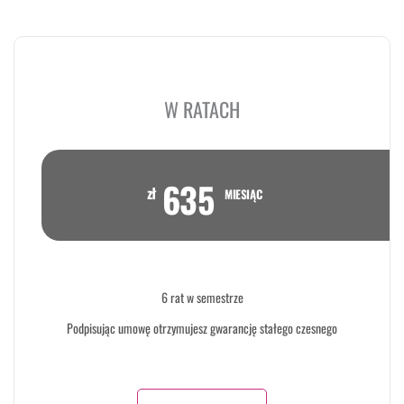
W RATACH
635
zł
MIESIĄC
6 rat w semestrze
Podpisując umowę otrzymujesz gwarancję stałego czesnego