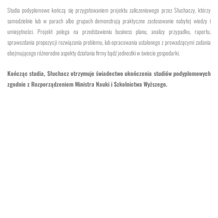
Studia podyplomowe kończą się przygotowaniem projektu zaliczeniowego przez Słuchaczy, którzy
samodzielnie lub w parach albo grupach demonstrują praktyczne zastosowanie nabytej wiedzy i
umiejętności. Projekt polega na przedstawieniu business planu, analizy przypadku, raportu,
sprawozdania propozycji rozwiązania problemu, lub opracowania ustalonego z prowadzącymi zadania
obejmującego różnorodne aspekty działania firmy bądź jednostki w świecie gospodarki.
Kończąc studia, Słuchacz otrzymuje świadectwo ukończenia studiów podyplomowych
zgodnie z Rozporządzeniem Ministra Nauki i Szkolnictwa Wyższego.