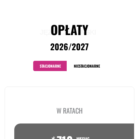
OPŁATY
JĘZYK JAPOŃSKI
2026/2027
STACJONARNE
NIESTACJONARNE
W RATACH
zł
MIESIĄC