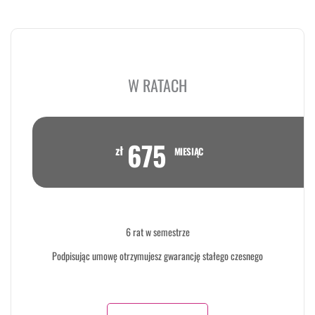
W RATACH
675
zł
MIESIĄC
6 rat w semestrze
Podpisując umowę otrzymujesz gwarancję stałego czesnego