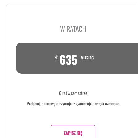
W RATACH
635
zł
MIESIĄC
6 rat w semestrze
Podpisując umowę otrzymujesz gwarancję stałego czesnego
ZAPISZ SIĘ