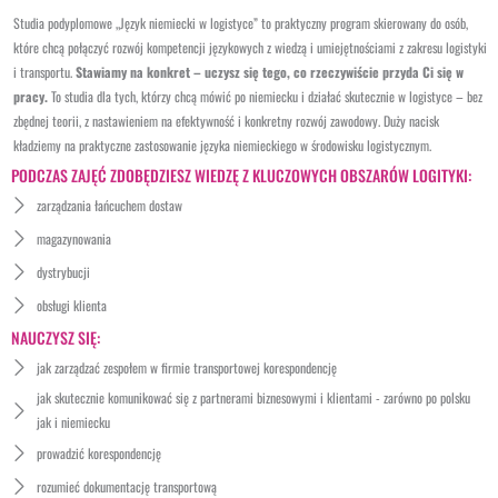
Studia podyplomowe „Język niemiecki w logistyce” to praktyczny program skierowany do osób,
które chcą połączyć rozwój kompetencji językowych z wiedzą i umiejętnościami z zakresu logistyki
i transportu.
Stawiamy na konkret – uczysz się tego, co rzeczywiście przyda Ci się w
pracy.
To studia dla tych, którzy chcą mówić po niemiecku i działać skutecznie w logistyce – bez
zbędnej teorii, z nastawieniem na efektywność i konkretny rozwój zawodowy. Duży nacisk
kładziemy na praktyczne zastosowanie języka niemieckiego w środowisku logistycznym.
PODCZAS ZAJĘĆ ZDOBĘDZIESZ WIEDZĘ Z KLUCZOWYCH OBSZARÓW LOGITYKI:
zarządzania łańcuchem dostaw
magazynowania
dystrybucji
obsługi klienta
NAUCZYSZ SIĘ:
jak zarządzać zespołem w firmie transportowej korespondencję
jak skutecznie komunikować się z partnerami biznesowymi i klientami - zarówno po polsku
jak i niemiecku
prowadzić korespondencję
rozumieć dokumentację transportową