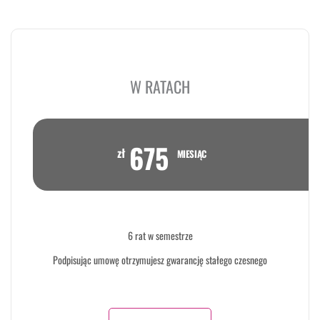
W RATACH
675
zł
MIESIĄC
6 rat w semestrze
Podpisując umowę otrzymujesz gwarancję stałego czesnego