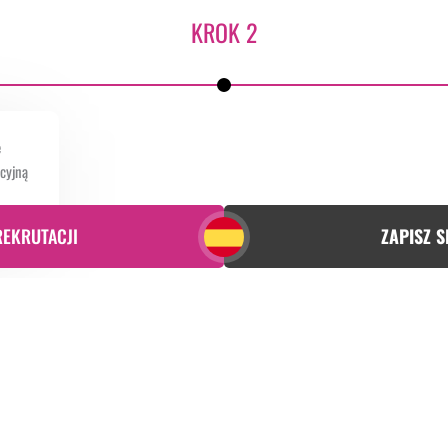
KROK 2
e
acyjną
REKRUTACJI
ZAPISZ S