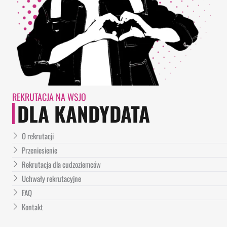
REKRUTACJA NA WSJO
DLA KANDYDATA
O rekrutacji
Przeniesienie
Rekrutacja dla cudzoziemców
Uchwały rekrutacyjne
FAQ
Kontakt