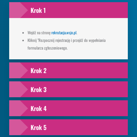
Krok 1
Wejdź na stronę
rekrutacja.wsjo.pl
.
Kliknij "Rozpocznij rejestrację i przejdź do wypełniania
formularza zgłoszeniowego.
Krok 2
Krok 3
Krok 4
Krok 5