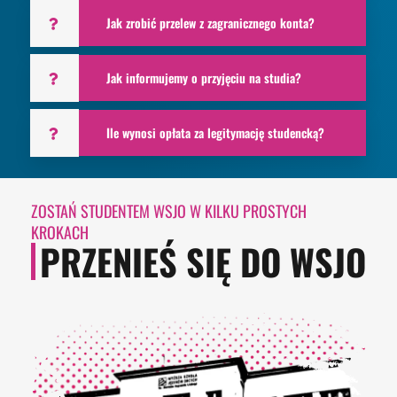
Jak zrobić przelew z zagranicznego konta?
Jak informujemy o przyjęciu na studia?
Ile wynosi opłata za legitymację studencką?
ZOSTAŃ STUDENTEM WSJO W KILKU PROSTYCH
KROKACH
PRZENIEŚ SIĘ DO WSJO