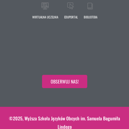
WIRTUALNA UCZELNIA
EDUPORTAL
BIBLIOTEKA
OBSERWUJ NAS!
©2025, Wyższa Szkoła Języków Obcych im. Samuela Bogumiła
Lindego