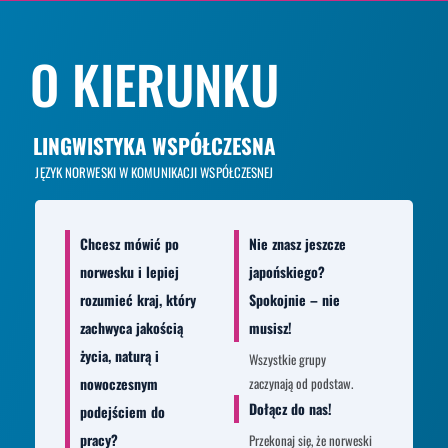
O KIERUNKU
LINGWISTYKA WSPÓŁCZESNA
JĘZYK NORWESKI
W KOMUNIKACJI WSPÓŁCZESNEJ
Chcesz mówić po
Nie znasz jeszcze
norwesku i lepiej
japońskiego?
rozumieć kraj, który
Spokojnie – nie
zachwyca jakością
musisz!
życia, naturą i
Wszystkie grupy
nowoczesnym
zaczynają od podstaw.
Dołącz do nas!
podejściem do
pracy?
Przekonaj się, że norweski