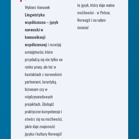
to język, który daje realne
Wybierz kierunek
możliwości - w Polsce,
Lingwistyka
Norwegii i na całym
współczesna – język
świecie!
norweski w
komunikacji
współczesnej
i rozwijaj
umiejętności, które
przydadzą się nie tylko na
rynku pracy, ale też w
kontaktach z norweskimi
partnerami, turystyką,
biznesem czy w
międzynarodowych
projektach. Zdobądź
praktyczne kompetencje i
otwórz się na możliwości,
jakie daje znajomość
języka i kultury Norwegii!