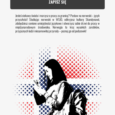
ZAPISZ SIĘ
Jesteś ciekawy świata i marzysz o pracy za granicą? Postaw na norweski – język
przyszłości! Studiując norweski w WSJO, odkryjesz kulturę Skandynawii,
zdobędziesz cenione umiejętności językowe i otworzysz sobie drzwi do pracy w
międzynarodowym środowisku. Norwegia to kraj wysokich zarobków,
przyjaznych ludzi i niesamowitej przyrody – poznaj go od podszewki!