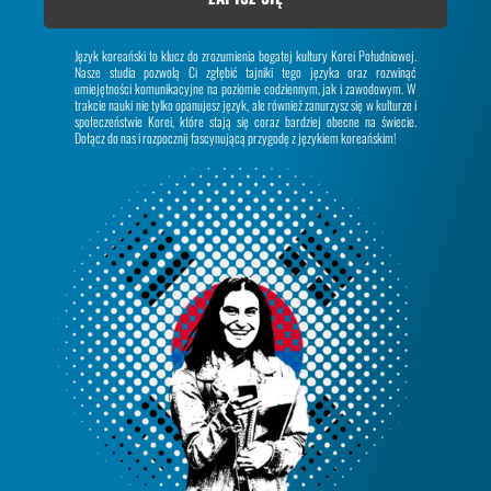
Język koreański to klucz do zrozumienia bogatej kultury Korei Południowej.
Nasze studia pozwolą Ci zgłębić tajniki tego języka oraz rozwinąć
umiejętności komunikacyjne na poziomie codziennym, jak i zawodowym. W
trakcie nauki nie tylko opanujesz język, ale również zanurzysz się w kulturze i
społeczeństwie Korei, które stają się coraz bardziej obecne na świecie.
Dołącz do nas i rozpocznij fascynującą przygodę z językiem koreańskim!