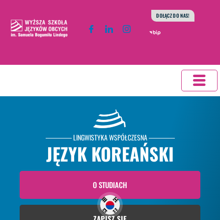
do
Przejdź
DOŁĄCZ DO NAS!
treści
do
treści
LINGWISTYKA WSPÓŁCZESNA
JĘZYK KOREAŃSKI
O STUDIACH
ZAPISZ SIĘ