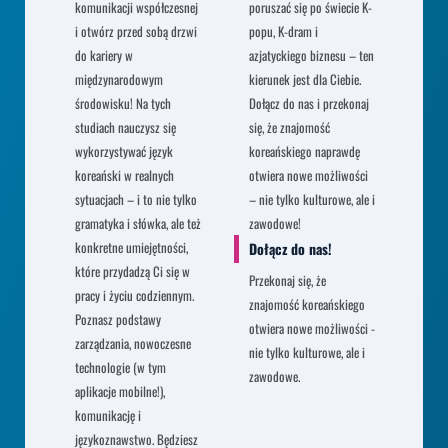
komunikacji współczesnej
poruszać się po świecie K-
i otwórz przed sobą drzwi
popu, K-dram i
do kariery w
azjatyckiego biznesu – ten
międzynarodowym
kierunek jest dla Ciebie.
środowisku! Na tych
Dołącz do nas i przekonaj
studiach nauczysz się
się, że znajomość
wykorzystywać język
koreańskiego naprawdę
koreański w realnych
otwiera nowe możliwości
sytuacjach – i to nie tylko
– nie tylko kulturowe, ale i
gramatyka i słówka, ale też
zawodowe!
konkretne umiejętności,
Dołącz do nas!
które przydadzą Ci się w
Przekonaj się, że
pracy i życiu codziennym.
znajomość koreańskiego
Poznasz podstawy
otwiera nowe możliwości -
zarządzania, nowoczesne
nie tylko kulturowe, ale i
technologie (w tym
zawodowe.
aplikacje mobilne!),
komunikację i
językoznawstwo. Będziesz