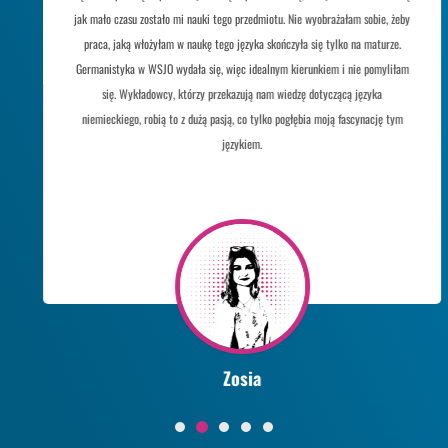
jak mało czasu zostało mi nauki tego przedmiotu. Nie wyobrażałam sobie, żeby
praca, jaką włożyłam w naukę tego języka skończyła się tylko na maturze.
Germanistyka w WSJO wydała się, więc idealnym kierunkiem i nie pomyliłam
się. Wykładowcy, którzy przekazują nam wiedzę dotyczącą języka
niemieckiego, robią to z dużą pasją, co tylko pogłębia moją fascynację tym
językiem.
Zosia