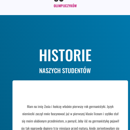
OLIMPIJCZYKÓW
HISTORIE
NASZYCH STUDENTÓW
Mam na imię Zosia i kończę właśnie pierwszy rok germanistyki. Język
niemiecki zaczął mnie fascynować już w pierwszej klasie liceum i szybko stał
się moim ulubionym przedmiotem, a pomysł, żeby iść na germanistykę pojawił
się tak naprawdę dopiero trzy miesiące przed maturą, kiedy zorientowałam się