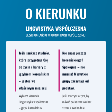
O KIERUNKU
LINGWISTYKA WSPÓŁCZESNA
JĘZYK KOREAŃSKI W KOMUNIKACJI WSPÓŁCZESNEJ
Jeśli szukasz studiów,
Nie znasz jeszcze
które przygotują Cię
koreańskiego?
do życia i kariery z
Spokojnie – nie
językiem koreańskim
musisz! Wszystkie
– jesteś we
grupy zaczynają od
właściwym miejscu!
podstaw.
Wybierz kierunek
Jeśli marzysz o tym, by
Lingwistyka współczesna
mówić po koreańsku bez
– język koreański w
stresu i swobodnie