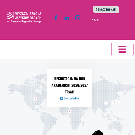
do
Przejdź
DOŁĄCZ DO NAS!
treści
do
treści
REKRUTACJA NA ROK
AKADEMICKI 2026/2027
TRWA!
Oferta studiów