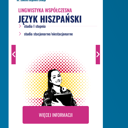
LINGWISTYKA WSPÓŁCZESNA
LINGWI
JĘZYK HISZPAŃSKI
JĘZY
studia I stopnia
studia 
studia stacjonarne/niestacjonarne
studia
WIĘCEJ INFORMACJI