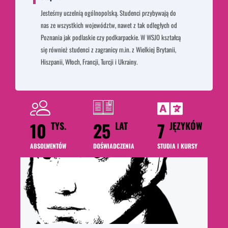
Jesteśmy uczelnią ogólnopolską. Studenci przybywają do
nas ze wszystkich województw, nawet z tak odległych od
Poznania jak podlaskie czy podkarpackie. W WSJO kształcą
się również studenci z zagranicy m.in. z Wielkiej Brytanii,
Hiszpanii, Włoch, Francji, Turcji i Ukrainy.
10
25
7
TYS.
LAT
JĘZYKÓW
ABSOLWENTÓW
DOŚWIADCZENIA
STUDIA I KURSY