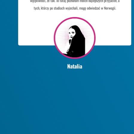
wątpliwości, że tak. To tutaj poznałam moich najlepszych przyjaciół, a
tych, którzy po studiach wyjechali, mogę odwiedzać w Norwegii.
Natalia