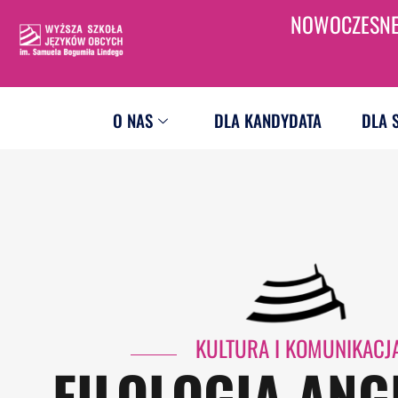
Przejdź
NOWOCZESNE 
treści
do
treści
O NAS
DLA KANDYDATA
DLA 
KULTURA I KOMUNIKACJ
FILOLOGIA ANG