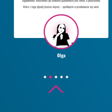
zagadnienia. Możliwości po studiach językowych jest wiele, a pozytywów,
które z tego płynął jeszcze więcej – spróbujcie a przekonacie się sami.
Olga