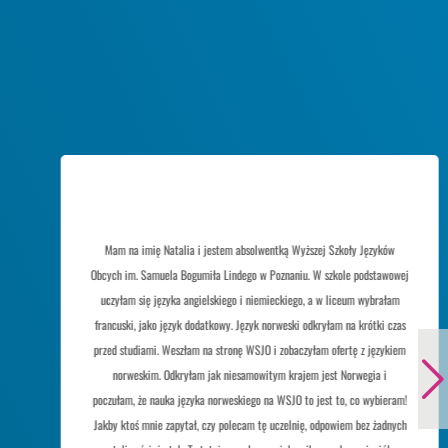
Mam na imię Natalia i jestem absolwentką Wyższej Szkoły Języków
Obcych im. Samuela Bogumiła Lindego w Poznaniu. W szkole podstawowej
uczyłam się języka angielskiego i niemieckiego, a w liceum wybrałam
francuski, jako język dodatkowy. Język norweski odkryłam na krótki czas
przed studiami. Weszłam na stronę WSJO i zobaczyłam ofertę z językiem
norweskim. Odkryłam jak niesamowitym krajem jest Norwegia i
poczułam, że nauka języka norweskiego na WSJO to jest to, co wybieram!
Jakby ktoś mnie zapytał, czy polecam tę uczelnię, odpowiem bez żadnych