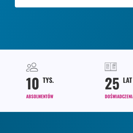
10
25
TYS.
LAT
ABSOLWENTÓW
DOŚWIADCZENI