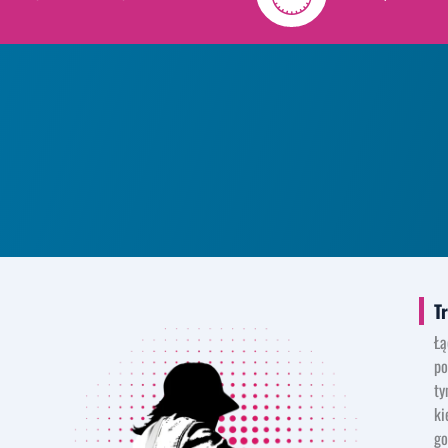
T
Łą
po
ty
ki
go