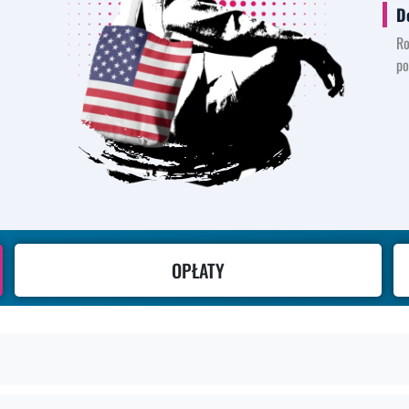
D
Ro
po
OPŁATY