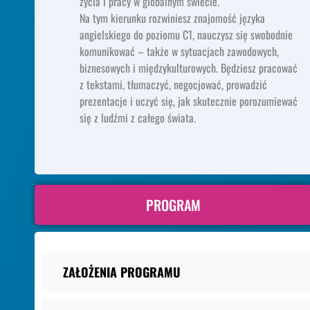
życia i pracy w globalnym świecie.
Na tym kierunku rozwiniesz znajomość języka
angielskiego do poziomu C1, nauczysz się swobodnie
komunikować – także w sytuacjach zawodowych,
biznesowych i międzykulturowych. Będziesz pracować
z tekstami, tłumaczyć, negocjować, prowadzić
prezentacje i uczyć się, jak skutecznie porozumiewać
się z ludźmi z całego świata.
PROGRAM
ZAŁOŻENIA PROGRAMU