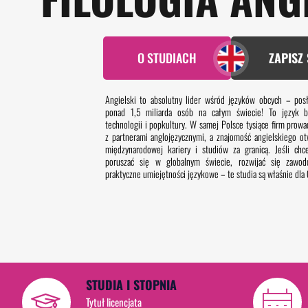
O STUDIACH
ZAPISZ 
Angielski to absolutny lider wśród języków obcych – pos
ponad 1,5 miliarda osób na całym świecie! To język bi
technologii i popkultury. W samej Polsce tysiące firm prow
z partnerami anglojęzycznymi, a znajomość angielskiego ot
międzynarodowej kariery i studiów za granicą. Jeśli ch
poruszać się w globalnym świecie, rozwijać się zawo
praktyczne umiejętności językowe – te studia są właśnie dla 
STUDIA I STOPNIA
Tytuł licencjata