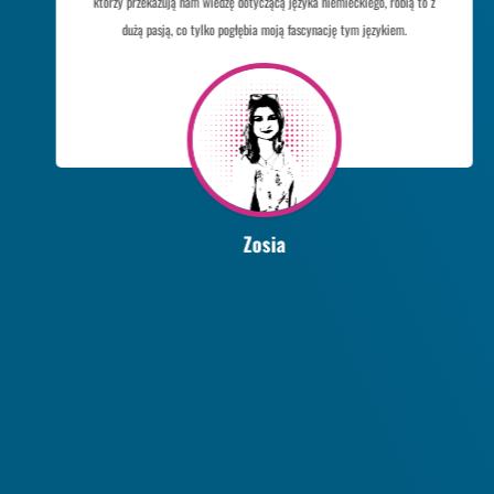
którzy przekazują nam wiedzę dotyczącą języka niemieckiego, robią to z
dużą pasją, co tylko pogłębia moją fascynację tym językiem.
Zosia