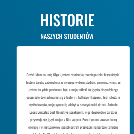
HISTORIE
NASZYCH STUDENTÓW
Cześć! Mam na imię Olga i jestem studentką trzeciego roku hispanistyki.
Jestem bardzo zadowolona ze swojego wyboru studiów, ponieważ wiem, że
jestem tu gdzie powinnam być, a moją miłość do języka hiszpańskiego
poszerzało dowiadywanie się o historii i kulturze Hiszpanii. Jeśli chodzi o
wykładowców, moją sympatię zdobył w szczególności dr hab. Antonio
Lopez Gonzalez. Jest On native speakerem, więc dwukrotnie bardziej
przyswaja się język mając z Nim zajęcia. Poza tym ma zawsze dobrą
energię i w nietuzinkowy sposób potrafi przekazać najbardziej żmudne