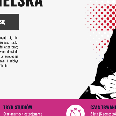
SIĘ
ługuje się nim
znesu, nauki,
adzi współpracę
wiera drzwi do
cesz swobodnie
dowo i zdobyć
Ciebie!
TRYB STUDIÓW
CZAS TRWAN
Stacjonarne/Niestacjonarne
3 lata (6 semestr