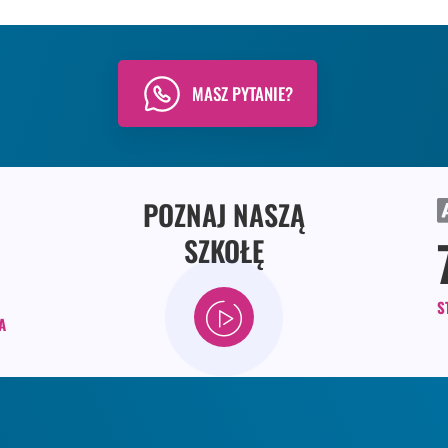
MASZ PYTANIE?
POZNAJ NASZĄ
SZKOŁĘ
S
A