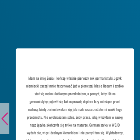
Mam na imię Zosia i kończę właśnie pierwszy rok germanistyki. Język
niemiecki zaczął mnie fascynować już w pierwszej klasie liceum i szybko
stał się moim ulubionym przedmiotem, a pomysł, żeby iść na
germanistykę pojawił się tak naprawdę dopiero trzy miesiące przed
maturą, kiedy zorientowałam się jak mało czasu zostało mi nauki tego
przedmiotu. Nie wyobrażałam sobie, żeby praca, jaką włożyłam w naukę
tego języka skończyła się tylko na maturze. Germanistyka w WSJO
wydała się, więc idealnym kierunkiem i nie pomyliłam się. Wykładowcy,