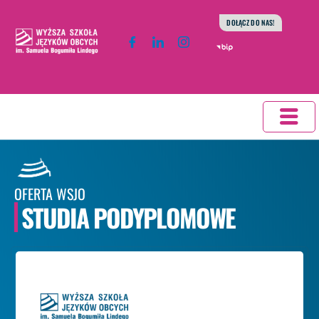
do
Przejdź
DOŁĄCZ DO NAS!
treści
do
treści
OFERTA WSJO
STUDIA PODYPLOMOWE