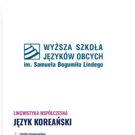
LINGWISTYKA WSPÓŁCZESNA
JĘZYK KOREAŃSKI
studia licencjackie