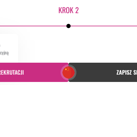
KROK 2
e
acyjną
REKRUTACJI
ZAPISZ S