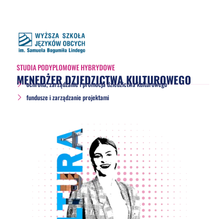
STUDIA PODYPLOMOWE HYBRYDOWE
MENEDŻER DZIEDZICTWA KULTUROWEGO
ochrona, zarządzanie i promocja dziedzictwa kulturowego
fundusze i zarządzanie projektami