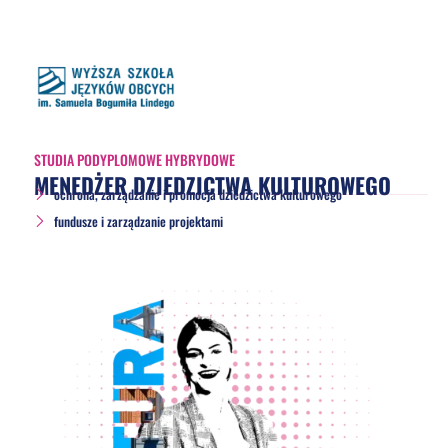
STUDIA PODYPLOMOWE HYBRYDOWE
MENEDŻER DZIEDZICTWA KULTUROWEGO
ochrona, zarządzanie i promocja dziedzictwa kulturowego
fundusze i zarządzanie projektami