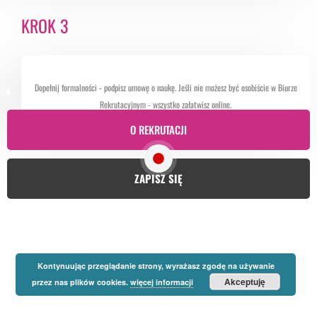
KROK 3
Dopełnij formalności - podpisz umowę o naukę. Jeśli nie możesz być osobiście w Biurze
Rekrutacyjnym - wszystko załatwisz online.
O REKRUTACJI
ZAPISZ SIĘ
Kontynuując przeglądanie strony, wyrażasz zgodę na używanie
Akceptuję
przez nas plików cookies.
więcej informacji